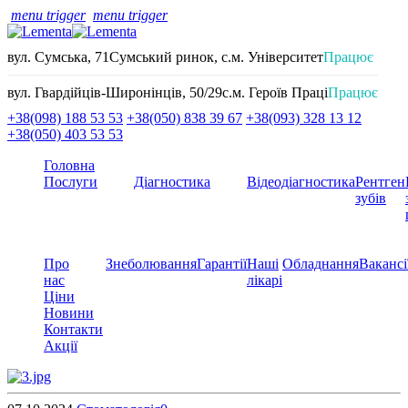
menu trigger
menu trigger
вул. Сумська, 71
Сумський ринок, с.м. Університет
Працює
вул. Гвардійців-Широнінців, 50/29
с.м. Героїв Праці
Працює
+38(098) 188 53 53
+38(050) 838 39 67
+38(093) 328 13 12
+38(050) 403 53 53
Головна
Послуги
Діагностика
Відеодіагностика
Рентген
зубів
Про
Знеболювання
Гарантії
Наші
Обладнання
Вакансі
нас
лікарі
Ціни
Новини
Контакти
Акції