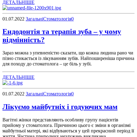
ДЕТАЛЬНІШЕ
01.07.2022
Загальні
Стоматологія
0
Ендодонтія та терапія зуба – у чому
відмінність?
Зараз можна з упевненістю сказати, що кожна людина рано чи
пізно стикається із лікуванням зубів. Найпоширеніша причина
для походу до стоматолога – це біль у зубі.
ДЕТАЛЬНІШЕ
01.07.2022
Загальні
Стоматологія
0
Лікуємо майбутніх і годуючих мам
Вагітні жінки представляють особливу групу пацієнтів
прийому у стоматолога. Причиною цього є зміни в організмі
майбутньої матері, які відбуваються у цей прекрасний період її
життя. Частина природних нездужань викликана