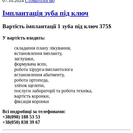
07.10.2024
Стоматологія
0
Імплантація зуба під ключ
Вартість імплантації 1 зуба під ключ 375$
У вартість входить:
складання плану лікування,
встановлення імпланту,
заглушки,
формувача ясен,
робота хірурга-імплантолога
встановлення абатменту,
робота ортопеда,
зліпок щелепи,
послуги лабораторії та робота техніка,
вартість коронки,
фіксація коронки
Всі подробиці за телефонами:
+38(098) 188 53 53
+38(050) 838 39 67