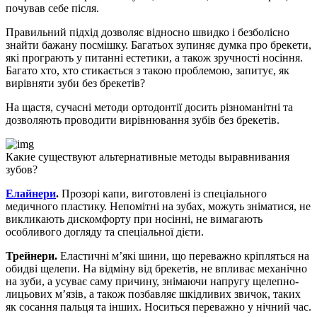
почував себе після.
Правильний підхід дозволяє відносно швидко і безболісно
знайти бажану посмішку. Багатьох зупиняє думка про брекети,
які програють у питанні естетики, а також зручності носіння.
Багато хто, хто стикається з такою проблемою, запитує, як
вирівняти зуби без брекетів?
На щастя, сучасні методи ортодонтії досить різноманітні та
дозволяють проводити вирівнювання зубів без брекетів.
Какие существуют альтернативные методы выравнивания
зубов?
Елайнери
.
Прозорі капи, виготовлені із спеціального
медичного пластику. Непомітні на зубах, можуть зніматися, не
викликають дискомфорту при носінні, не вимагають
особливого догляду та спеціальної дієти.
Трейнери
.
Еластичні м’які шини, що переважно кріпляться на
обидві щелепи. На відміну від брекетів, не впливає механічно
на зуби, а усуває саму причину, знімаючи напругу щелепно-
лицьових м’язів, а також позбавляє шкідливих звичок, таких
як сосання пальця та інших. Носиться переважно у нічний час.