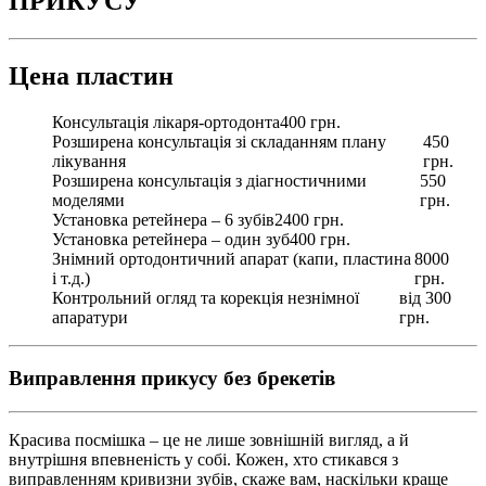
ПРИКУСУ
Цена пластин
Консультація лікаря-ортодонта
400 грн.
Розширена консультація зі складанням плану
450
лікування
грн.
Розширена консультація з діагностичними
550
моделями
грн.
Установка ретейнера – 6 зубів
2400 грн.
Установка ретейнера – один зуб
400 грн.
Знімний ортодонтичний апарат (капи, пластина
8000
і т.д.)
грн.
Контрольний огляд та корекція незнімної
від 300
апаратури
грн.
Виправлення прикусу без брекетів
Красива посмішка – це не лише зовнішній вигляд, а й
внутрішня впевненість у собі. Кожен, хто стикався з
виправленням кривизни зубів, скаже вам, наскільки краще