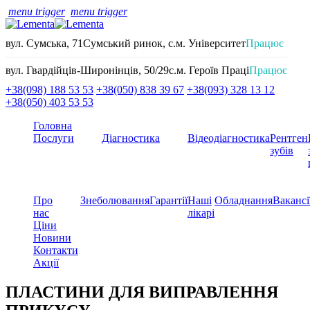
menu trigger
menu trigger
вул. Сумська, 71
Сумський ринок, с.м. Університет
Працює
вул. Гвардійців-Широнінців, 50/29
с.м. Героїв Праці
Працює
+38(098) 188 53 53
+38(050) 838 39 67
+38(093) 328 13 12
+38(050) 403 53 53
Головна
Послуги
Діагностика
Відеодіагностика
Рентген
зубів
Про
Знеболювання
Гарантії
Наші
Обладнання
Вакансі
нас
лікарі
Ціни
Новини
Контакти
Акції
ПЛАСТИНИ ДЛЯ ВИПРАВЛЕННЯ