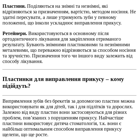
Пластини
.
Поділяються на знімні та незнімні, які
відрізняються за призначенням, вартістю, методом носіння. Не
здатні пересувати, а лише утримують зуби у певному
положенні, що інколи ускладнює виправлення прикусу.
Ретейнери
.
Використовуються в основному після
ортодонтичного лікування для закріплення отриманого
результату. Бувають знімними пластиковими та незнімними
металевими, що переважно відрізняються за способом носіння
та зручністю. Призначення того чи іншого виду залежить від
способу лікування.
Пластинки для виправлення прикусу – кому
підійдуть?
Випрямлення зубів без брекетів за допомогою пластин можна
використовувати як для дітей, так і для підлітків та дорослих.
Залежно від виду пластин вони застосовуються для різних
проблем, пов’язаних з порушенням прикусу. Найчастіше
пластини використовує дитяча стоматологія, т.к. вони є
найбільш оптимальним способом виправлення прикусу
щелепи, що ще росте.